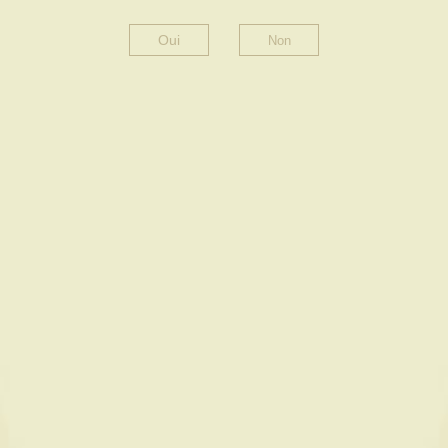
Oui
3 résultats affichés
Tri par défaut
LIRE LA SUITE